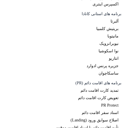
اکسپرس اینتری
برنامه های استانی کانادا
آلبرتا
بریتیش کلمبیا
مانیتوبا
نیوبرانزویک
نوا اسکوشیا
انتاریو
جزیره پرنس ادوارد
ساسکاچوان
برنامه های اقامت دائم (PR)
تمدید کارت اقامت دائم
تعویض کارت اقامت دائم
PR Protect
اسناد سفر اقامت دائم
اصلاح سوابق ورود (Landing)
تأیید اقامت دائم یا اسناد اقامت موقت