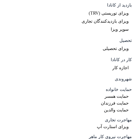
بازدید از کانادا
ویزای توریستی (TRV)
ویزای بازدیدکنندگان تجاری
سوپر ویزا
تحصیل
ویزای تحصیلی
کار در کانادا
اجازه کار
شھروندی
حمایت خانواده
حمایت همسر
حمایت فرزندان
حمایت والدین
مھاجرت تجاری
ویزای استارت آپ
مھاجرت نیروی کار ماھر